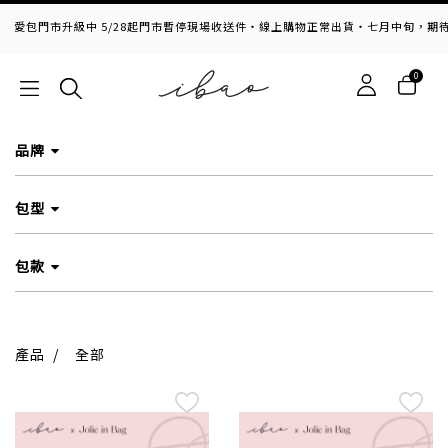
門市升級中 5/28起門市暫停現場收送件・線上購物正常出貨・七月中旬，期待與您
0
品牌
包型
包款
產品
/
全部