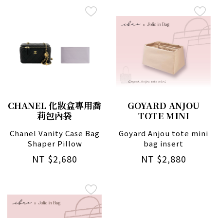
CHANEL 化妝盒專用喬
GOYARD ANJOU
莉包內袋
TOTE MINI
Chanel Vanity Case Bag
Goyard Anjou tote mini
Shaper Pillow
bag insert
NT $2,680
NT $2,880