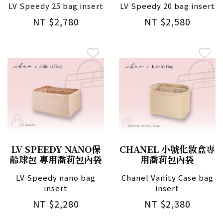
LV Speedy 25 bag insert
LV Speedy 20 bag insert
NT $2,780
NT $2,580
LV SPEEDY NANO保
CHANEL 小號化妝盒專
齡球包 專用喬莉包內袋
用喬莉包內袋
LV Speedy nano bag
Chanel Vanity Case bag
insert
insert
NT $2,280
NT $2,380