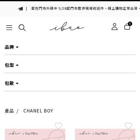
|
愛包門市升級中 5/28起門市暫停現場收送件・線上購物正常出貨・
0
品牌
包型
包款
產品
/
CHANEL BOY