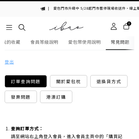
|
愛包門市升級中 5/28起門市暫停現場收送件・線
0
我的收藏
會員等級說明
愛包幣使用說明
常見問題
登出
訂單查詢問題
關於愛包枕
退換貨方式
發票問題
港澳訂購
查詢訂單方式：
請至網站右上角登入會員，進入會員主頁中的「購買記