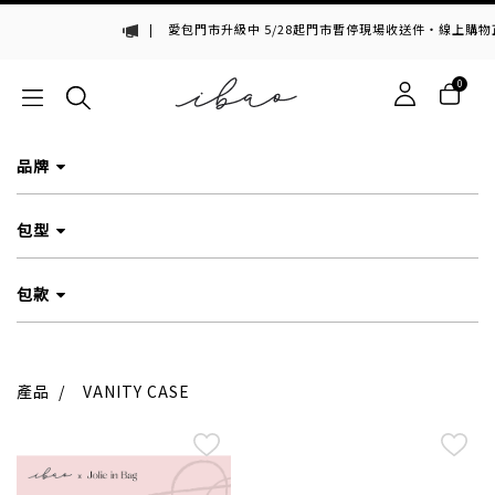
|
愛包門市升級中 5/28起門市暫停現場收送件・線上購物
0
品牌
包型
包款
產品
/
VANITY CASE