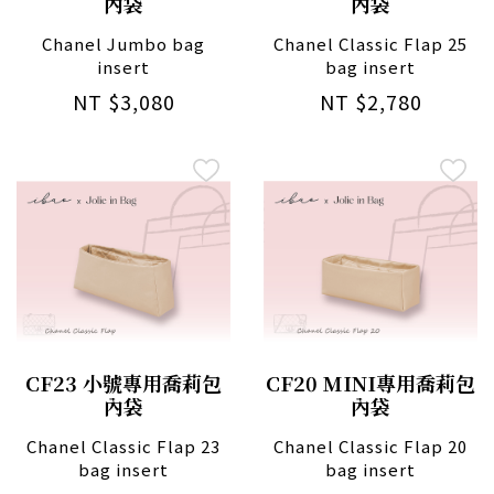
內袋
內袋
Chanel Jumbo bag
Chanel Classic Flap 25
insert
bag insert
NT $3,080
NT $2,780
CF23 小號專用喬莉包
CF20 MINI專用喬莉包
內袋
內袋
Chanel Classic Flap 23
Chanel Classic Flap 20
bag insert
bag insert