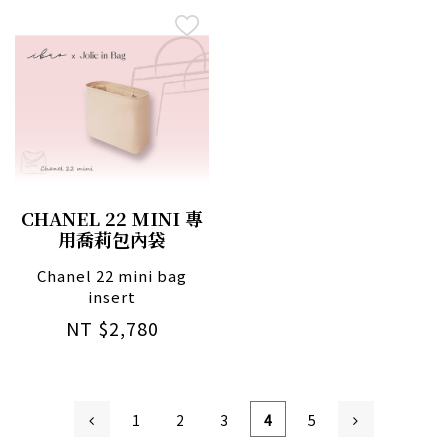
CHANEL 22 MINI 專
用喬莉包內袋
Chanel 22 mini bag
insert
NT $2,780
1
2
3
4
5