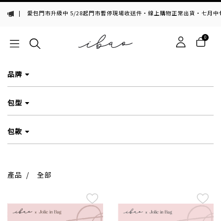
|
愛包門市升級中 5/28起門市暫停現場收送件・線上購物正常出貨・七月中旬，
0
品牌
包型
包款
產品
/
全部