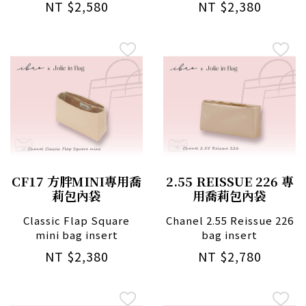
NT $2,580
NT $2,380
CF17 方胖MINI專用喬
2.55 REISSUE 226 專
莉包內袋
用喬莉包內袋
Classic Flap Square
Chanel 2.55 Reissue 226
mini bag insert
bag insert
NT $2,380
NT $2,780