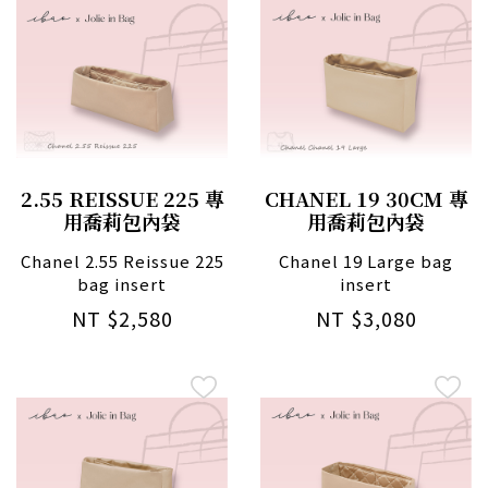
2.55 REISSUE 225 專
CHANEL 19 30CM 專
用喬莉包內袋
用喬莉包內袋
Chanel 2.55 Reissue 225
Chanel 19 Large bag
bag insert
insert
NT $2,580
NT $3,080