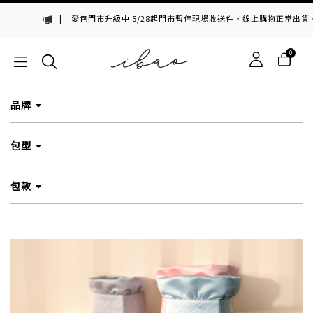
|
愛包門市升級中 5/28起門市暫停現場收送件・線上購物正常出貨・七
0
品牌
包型
包款