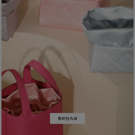
喬莉包內袋