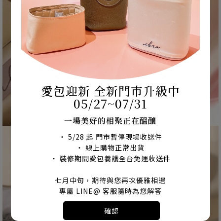
愛包迎新 全新門市升級中
愛包枕
05/27~07/31
一場美好的相聚正在醞釀
・ 5/28 起 門市暫停現場收送件
・ 線上購物正常出貨
・ 裝修期間愛包養護全台免運收送件
七月中旬，期待與您再次優雅相遇
專屬 LINE@ 客服隨時為您解答
確認