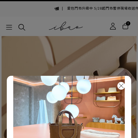
|
愛包門市升級中 5/28起門市暫停現場收送件・線上購
0