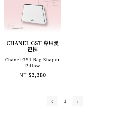
CHANEL GST 專用愛
包枕
Chanel GST Bag Shaper
Pillow
NT $3,380
1