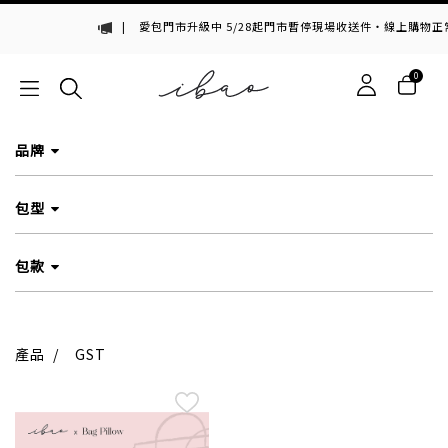
|
愛包門市升級中 5/28起門市暫停現場收送件・線上購物正
0
品牌
包型
包款
產品
/
GST