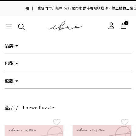
|
愛包門市升級中 5/28起門市暫停現場收送件・線上購物正常出
0
品牌
包型
包款
產品
/
Loewe Puzzle