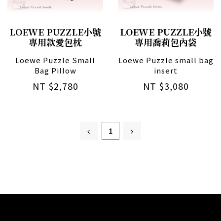
LOEWE PUZZLE小號
LOEWE PUZZLE小號
專用款愛包枕
專用喬莉包內袋
Loewe Puzzle Small
Loewe Puzzle small bag
Bag Pillow
insert
NT $2,780
NT $3,080
1