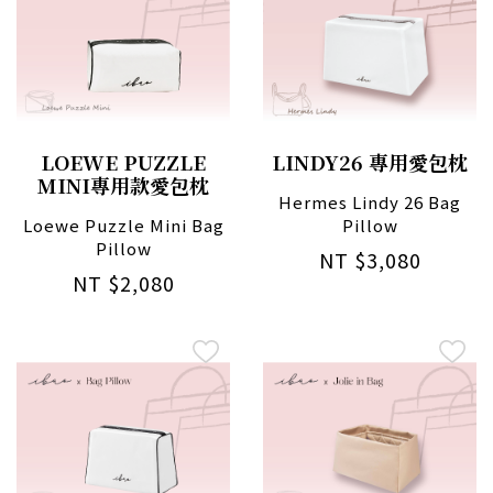
LOEWE PUZZLE
LINDY26 專用愛包枕
MINI專用款愛包枕
Hermes Lindy 26 Bag
Loewe Puzzle Mini Bag
Pillow
Pillow
NT $3,080
NT $2,080