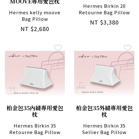
MOOVE專用愛包枕
Hermes Birkin 20
Hermes kelly moove
Retourne Bag Pillow
Bag Pillow
NT $3,380
NT $2,680
柏金包35內縫專用愛包
柏金包35外縫專用愛包
枕
枕
Hermes Birkin 35
Hermes Birkin 35
Retourne Bag Pillow
Sellier Bag Pillow