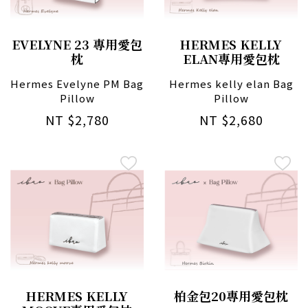
EVELYNE 23 專用愛包
HERMES KELLY
枕
ELAN專用愛包枕
Hermes Evelyne PM Bag
Hermes kelly elan Bag
Pillow
Pillow
NT $2,780
NT $2,680
HERMES KELLY
柏金包20專用愛包枕