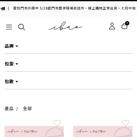
愛包門市升級中 5/28起門市暫停現場收送件・線上購物正常出貨・七月中旬，期
0
品牌
包型
包款
產品
/
全部