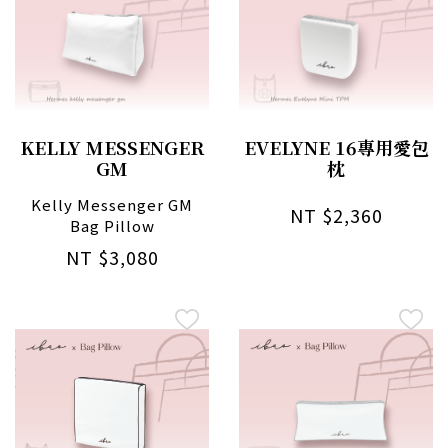
KELLY MESSENGER
EVELYNE 16專用愛包
GM
枕
Kelly Messenger GM
NT $2,360
Bag Pillow
NT $3,080