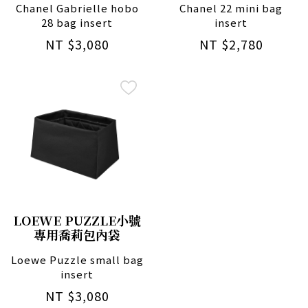
Chanel Gabrielle hobo
Chanel 22 mini bag
28 bag insert
insert
NT $3,080
NT $2,780
LOEWE PUZZLE小號
專用喬莉包內袋
Loewe Puzzle small bag
insert
NT $3,080