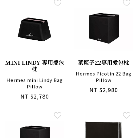
MINI LINDY 專用愛包
菜籃子22專用愛包枕
枕
Hermes Picotin 22 Bag
Hermes mini Lindy Bag
Pillow
Pillow
NT $2,980
NT $2,780