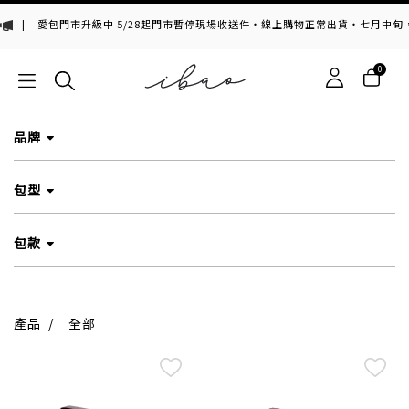
|
愛包門市升級中 5/28起門市暫停現場收送件・線上購物正常出貨・七月中旬，期
0
品牌
包型
包款
產品
/
全部