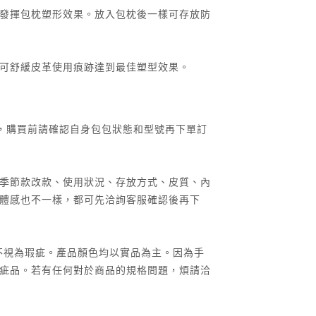
發揮包枕塑形效果。放入包枕後一樣可存放防
可舒緩皮革使用痕跡達到最佳塑型效果。
製，購買前請確認自身包包狀態和型號再下單訂
季節款改款、使用狀況、存放方式、皮質、內
體感也不一樣，都可先洽詢客服確認後再下
，恕不視為瑕疵。產品顏色均以實品為主。因為手
疵品。若有任何對於商品的規格問題，煩請洽