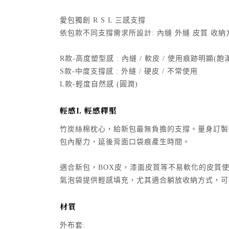
愛包獨創 R S L 三感支撐
依包款不同支撐需求所設計: 內縫 外縫 皮質 收納
R款-高度塑型感 : 內縫 / 軟皮 / 使用痕跡明顯(飽
S款-中度支撐感 : 外縫 / 硬皮 / 不常使用
L款-輕度自然感 (圓潤)
輕感L 輕感釋壓
竹炭絲棉枕心，給新包最無負擔的支撐。量身訂製
包內壓力，延後背面口袋痕產生時間。
適合新包，BOX皮，漆面皮質等不易軟化的皮質
氣泡袋提供輕感填充，尤其適合躺放收納方式，可
材質
外布套: