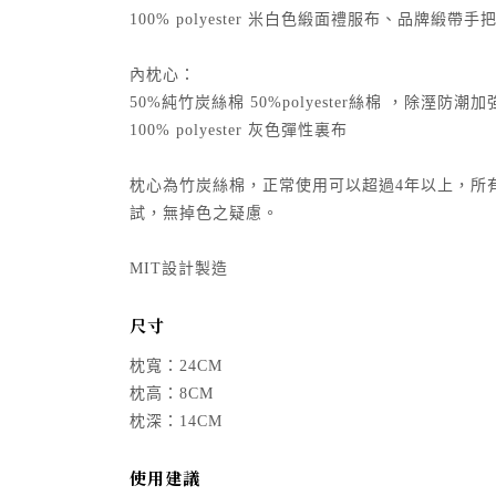
100% polyester 米白色緞面禮服布、品牌緞帶手
內枕心：
50%純竹炭絲棉 50%polyester絲棉 ，除溼防潮
100% polyester 灰色彈性裏布
枕心為竹炭絲棉，正常使用可以超過4年以上，所
試，無掉色之疑慮。
MIT設計製造
尺寸
枕寬：24CM
枕高：8CM
枕深：14CM
使用建議