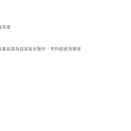
把
加強澎度
有產品皆為自家設計製作，布料經過洗滌測