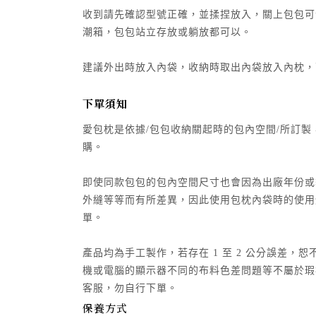
收到請先確認型號正確，並揉捏放入，關上包包可
潮箱，包包站立存放或躺放都可以。
建議外出時放入內袋，收納時取出內袋放入內枕，
下單須知
愛包枕是依據/包包收納關起時的包內空間/所訂
購。
即使同款包包的包內空間尺寸也會因為出廠年份或
外縫等等而有所差異，因此使用包枕內袋時的使用
單。
產品均為手工製作，若存在 1 至 2 公分誤差
機或電腦的顯示器不同的布料色差問題等不屬於瑕
客服，勿自行下單。
保養方式