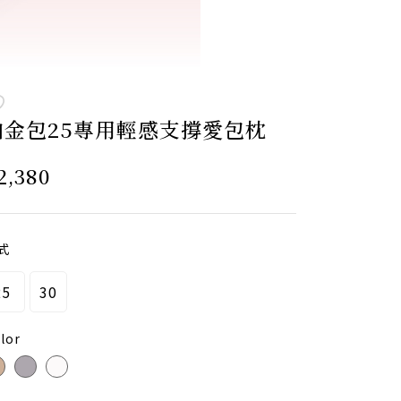
柏金包25專用輕感支撐愛包枕
2,380
式
25
30
lor