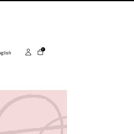
0
glish