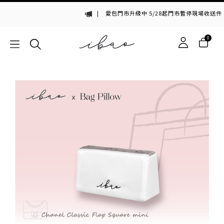
|
愛包門市升級中 5/28起門市暫停現場收送件・
0