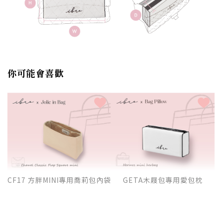
你可能會喜歡
CF17 方胖MINI專用喬莉包內袋
GETA木屐包專用愛包枕
2