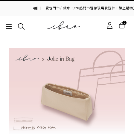
|
愛包門市升級中 5/28起門市暫停現場收送件・線上購物正
0