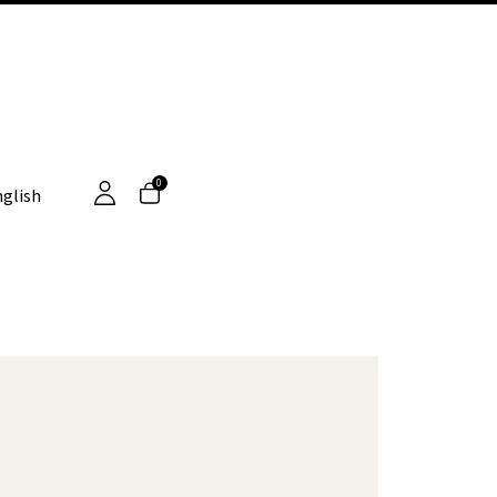
0
glish