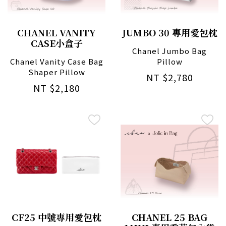
CHANEL VANITY
JUMBO 30 專用愛包枕
CASE小盒子
Chanel Jumbo Bag
Chanel Vanity Case Bag
Pillow
Shaper Pillow
NT $2,780
NT $2,180
CF25 中號專用愛包枕
CHANEL 25 BAG