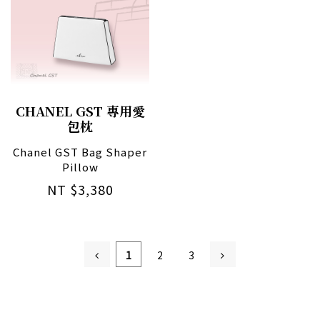
CHANEL GST 專用愛
包枕
Chanel GST Bag Shaper
Pillow
NT $3,380
1
2
3