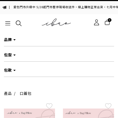
|
愛包門市升級中 5/28起門市暫停現場收送件・線上購物正常出貨・七月中旬，期
0
品牌
包型
包款
產品
/
口蓋包