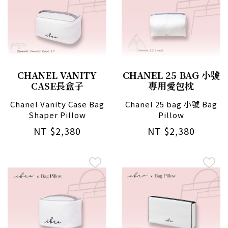
CHANEL VANITY
CHANEL 25 BAG 小號
CASE長盒子
專用愛包枕
Chanel Vanity Case Bag
Chanel 25 bag 小號 Bag
Shaper Pillow
Pillow
NT $2,380
NT $2,380